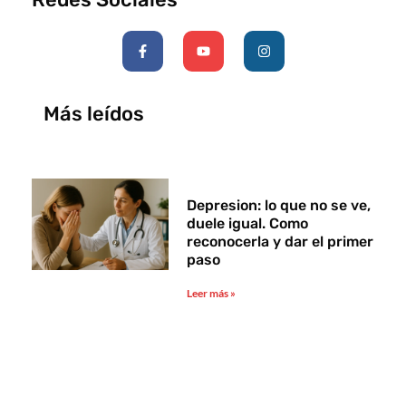
F
Y
I
a
o
n
c
u
s
e
t
t
b
u
a
o
b
g
Más leídos
o
e
r
k
a
-
m
f
Depresion: lo que no se ve,
duele igual. Como
reconocerla y dar el primer
paso
Leer más »