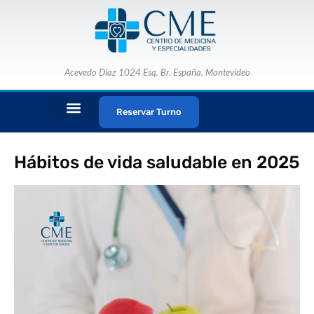
Ir
al
contenido
Acevedo Díaz 1024 Esq. Br. España. Montevideo
Reservar Turno
ESPECIALISTAS MÉDICOS
PAQUETES CME
Hábitos de vida saludable en 2025