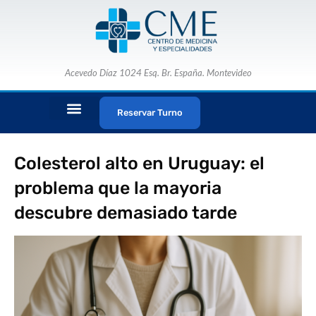
Ir
al
contenido
Acevedo Díaz 1024 Esq. Br. España. Montevideo
Reservar Turno
ESPECIALISTAS MÉDICOS
PAQUETES CME
Colesterol alto en Uruguay: el
problema que la mayoria
descubre demasiado tarde