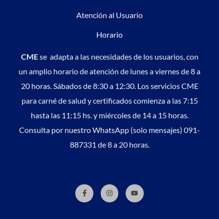
Atención al Usuario
Horario
CME
se adapta a las necesidades de los usuarios, con
un amplio horario de atención de lunes a viernes de 8 a
20 horas. Sábados de 8:30 a 12:30. Los servicios CME
para carné de salud y certificados comienza a las 7:15
hasta las 11:15 hs. y miércoles de 14 a 15 horas.
Consulta por nuestro WhatsApp (solo mensajes) 091-
887331 de 8 a 20 horas.
F
I
Y
a
n
o
c
s
u
e
t
t
b
a
u