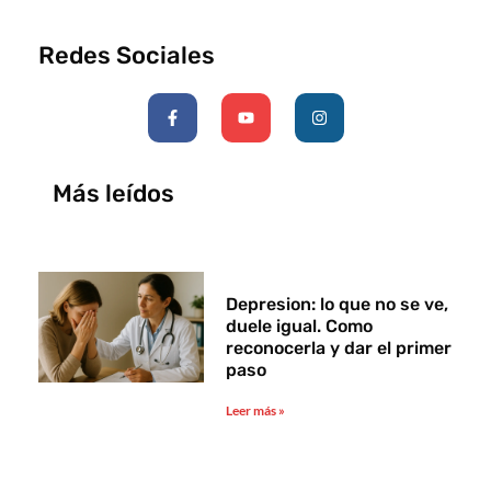
Redes Sociales
F
Y
I
a
o
n
c
u
s
e
t
t
b
u
a
o
b
g
Más leídos
o
e
r
k
a
-
m
f
Depresion: lo que no se ve,
duele igual. Como
reconocerla y dar el primer
paso
Leer más »