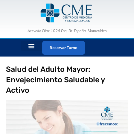
Ir
al
contenido
Acevedo Díaz 1024 Esq. Br. España. Montevideo
Reservar Turno
ESPECIALISTAS MÉDICOS
PAQUETES CME
Salud del Adulto Mayor:
Envejecimiento Saludable y
Activo